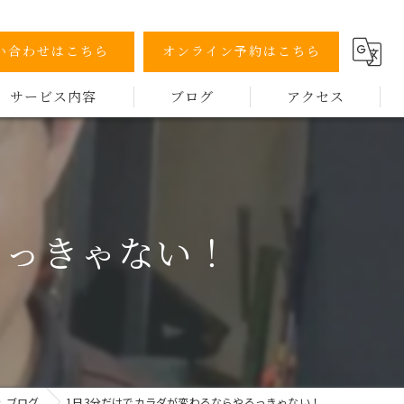
い合わせはこちら
オンライン予約はこちら
サービス内容
ブログ
アクセス
カウンセリング
施術
るっきゃない！
セルフケア
トレーニング
アフターサポート
機器
ブログ
1日3分だけでカラダが変わるならやるっきゃない！